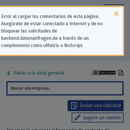
Error al cargar los comentarios de esta página.
Asegúrate de estar conectado a Internet y de no
Información de contacto para
bloquear las solicitudes de
backend.datenanfragen.de a través de un
solicitudes relativas a la privacidad
complemento como uMatrix o NoScript.
para «Regis24 GmbH»
Volver a la vista general
Enviar una solicitud
Sugerir un cambio