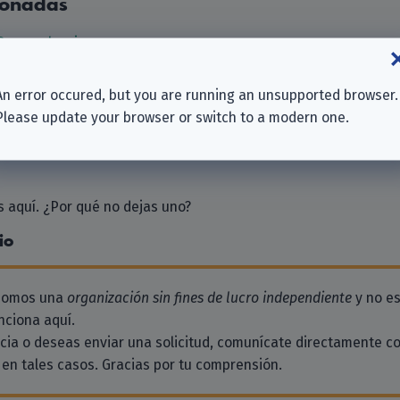
ionadas
Braunschweig
n
Arbeit (BA)
An error occured, but you are running an unsupported browser.
ahn- und Energieversorgungs-AG (ASEAG)
Please update your browser or switch to a modern one.
chule Braunschweig
 aquí. ¿Por qué no dejas uno?
io
 somos una
organización sin fines de lucro independiente
y no es
ciona aquí.
ncia o deseas enviar una solicitud, comunícate directamente c
en tales casos. Gracias por tu comprensión.