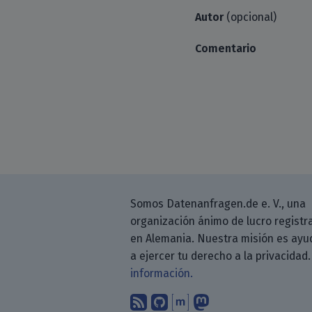
Autor
(opcional)
Comentario
Somos Datenanfragen.de e. V., una
organización ánimo de lucro registr
en Alemania. Nuestra misión es ayu
a ejercer tu derecho a la privacidad
información.
Suscríbete a nuestro b
Encuéntranos en G
Encuéntranos en
Sígenos en M