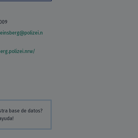
1009
einsberg@polizei.n
erg.polizei.nrw/
stra base de datos?
 ayuda!