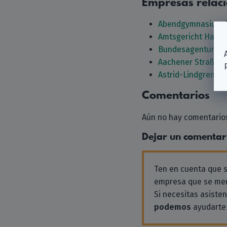
Empresas relac
Abendgymnasium 
Amtsgericht Hage
Bundesagentur für 
Aachener Straßenb
Astrid-Lindgren-S
Comentarios
Aún no hay comentarios
Dejar un comentar
Ten en cuenta que
empresa que se men
Si necesitas asiste
podemos
ayudarte 