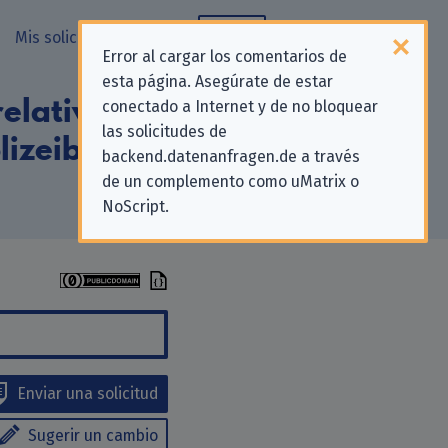
Mis solicitudes
Blog
Error al cargar los comentarios de
esta página. Asegúrate de estar
elativas a la
conectado a Internet y de no bloquear
las solicitudes de
lizeibehörde
backend.datenanfragen.de a través
de un complemento como uMatrix o
NoScript.
Enviar una solicitud
Sugerir un cambio