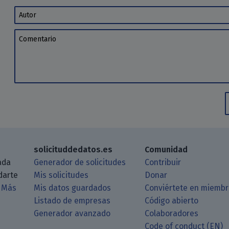
Autor
Comentario
solicituddedatos.es
Comunidad
ada
Generador de solicitudes
Contribuir
darte
Mis solicitudes
Donar
.
Más
Mis datos guardados
Conviértete en miemb
Listado de empresas
Código abierto
Generador avanzado
Colaboradores
log a través de tu lector de RSS
itHub
 Matrix
astodon
Code of conduct (EN)