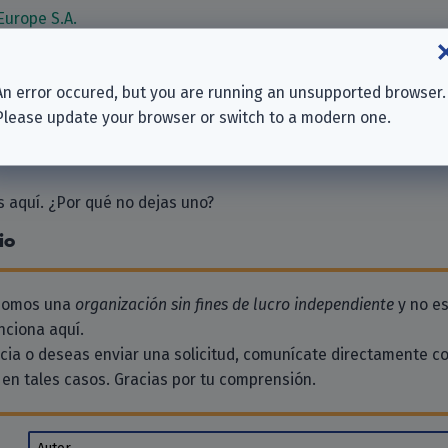
Europe S.A.
 BV
mbH
An error occured, but you are running an unsupported browser.
TS EUROPE”
Please update your browser or switch to a modern one.
Holdings) Limited
 aquí. ¿Por qué no dejas uno?
io
 somos una
organización sin fines de lucro independiente
y no es
ciona aquí.
ncia o deseas enviar una solicitud, comunícate directamente c
en tales casos. Gracias por tu comprensión.
Autor