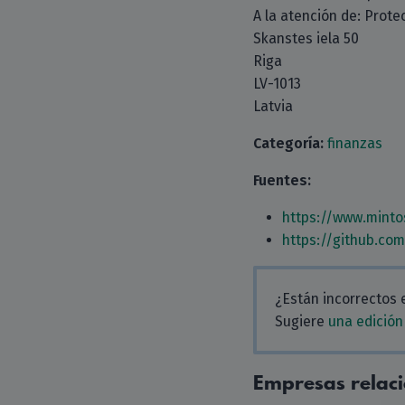
A la atención de: Prote
Skanstes iela 50
Riga
LV-1013
Latvia
Categoría:
finanzas
Fuentes:
https://www.minto
https://github.co
¿Están incorrectos 
Sugiere
una edición
Empresas relac