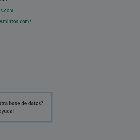
s.com
w.mintos.com/
stra base de datos?
 ayuda!