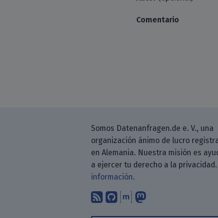
Comentario
Somos Datenanfragen.de e. V., una
organización ánimo de lucro registr
en Alemania. Nuestra misión es ayu
a ejercer tu derecho a la privacidad
información.
Suscríbete a nuestro b
Encuéntranos en G
Encuéntranos en
Sígenos en M