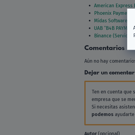
American Express 
Phoenix Payments
Midas Software G
UAB “B4B PAYMEN
Binance (Services 
Comentarios
Aún no hay comentarios
Dejar un comentar
Ten en cuenta que
empresa que se men
Si necesitas asiste
podemos
ayudarte 
Autor
(opcional)