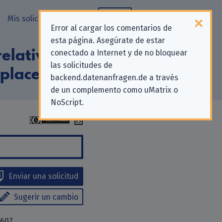
Mis solicitudes
Blog
Error al cargar los comentarios de
esta página. Asegúrate de estar
elativas a la
conectado a Internet y de no bloquear
las solicitudes de
tplace»
backend.datenanfragen.de a través
de un complemento como uMatrix o
NoScript.
Enviar una solicitud
Sugerir un cambio
 607