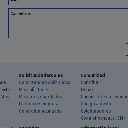
Comentario
solicituddedatos.es
Comunidad
ada
Generador de solicitudes
Contribuir
darte
Mis solicitudes
Donar
.
Más
Mis datos guardados
Conviértete en miemb
Listado de empresas
Código abierto
Generador avanzado
Colaboradores
log a través de tu lector de RSS
itHub
 Matrix
astodon
Code of conduct (EN)