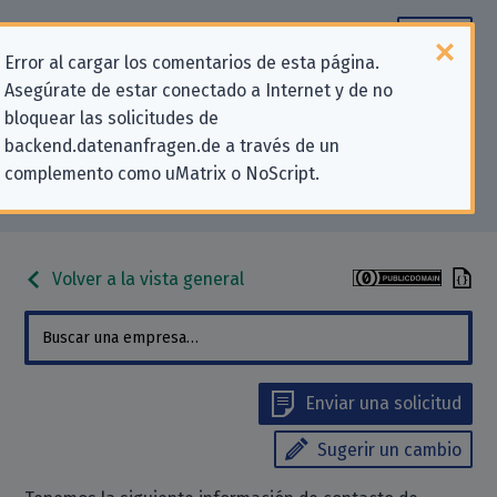
Error al cargar los comentarios de esta página.
Asegúrate de estar conectado a Internet y de no
Información de contacto para
bloquear las solicitudes de
backend.datenanfragen.de a través de un
solicitudes relativas a la privacidad
complemento como uMatrix o NoScript.
para «Mailjet SAS»
Volver a la vista general
Enviar una solicitud
Sugerir un cambio