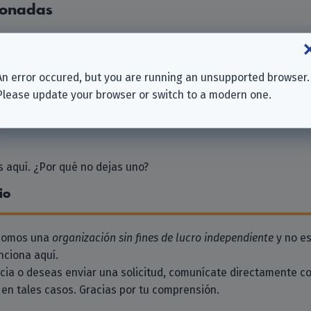
ionadas
mbH
 & Co. KG
An error occured, but you are running an unsupported browser.
Please update your browser or switch to a modern one.
lishing GmbH
 aquí. ¿Por qué no dejas uno?
io
 somos una
organización sin fines de lucro independiente
y no es
ciona aquí.
ncia o deseas enviar una solicitud, comunícate directamente c
en tales casos. Gracias por tu comprensión.