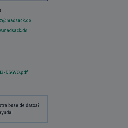
0
tz@madsack.de
w.madsack.de
13-DSGVO.pdf
stra base de datos?
 ayuda!