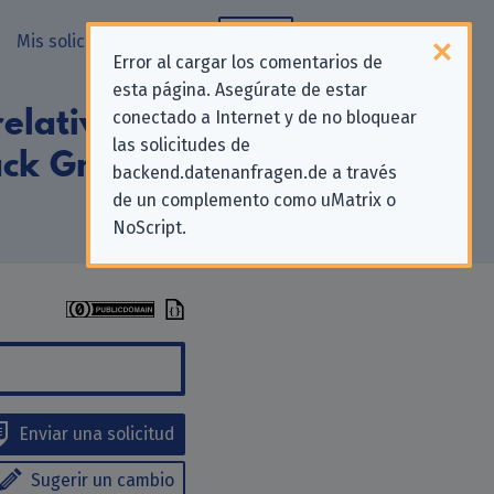
Mis solicitudes
Blog
Error al cargar los comentarios de
esta página. Asegúrate de estar
elativas a la
conectado a Internet y de no bloquear
las solicitudes de
ack GmbH & Co.
backend.datenanfragen.de a través
de un complemento como uMatrix o
NoScript.
Enviar una solicitud
Sugerir un cambio