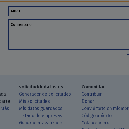
Autor
Comentario
solicituddedatos.es
Comunidad
ada
Generador de solicitudes
Contribuir
darte
Mis solicitudes
Donar
.
Más
Mis datos guardados
Conviértete en miemb
Listado de empresas
Código abierto
Generador avanzado
Colaboradores
log a través de tu lector de RSS
itHub
 Matrix
astodon