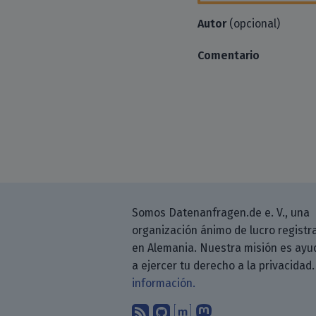
Autor
(opcional)
Comentario
Somos Datenanfragen.de e. V., una
organización ánimo de lucro registr
en Alemania. Nuestra misión es ayu
a ejercer tu derecho a la privacidad
información.
Suscríbete a nuestro b
Encuéntranos en G
Encuéntranos en
Sígenos en M