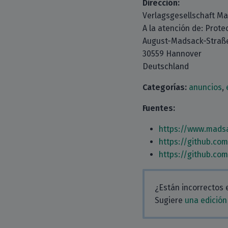
Dirección:
Verlagsgesellschaft M
A la atención de: Prote
August-Madsack-Straße
30559 Hannover
Deutschland
Categorías:
anuncios
,
Fuentes:
https://www.mads
https://github.co
https://github.co
¿Están incorrectos 
Sugiere
una edición