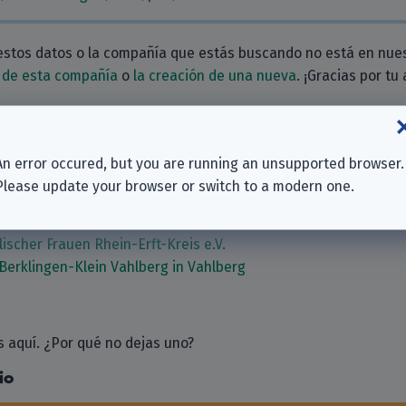
estos datos o la compañía que estás buscando no está en nue
 de esta compañía
o
la creación de una nueva
. ¡Gracias por tu
ionadas
An error occured, but you are running an unsupported browser.
ission für Anerkennungsleistungen
Please update your browser or switch to a modern one.
n Salzgitter-Lebenstedt
einde Frellstedt-Wolsdorf
ischer Frauen Rhein-Erft-Kreis e.V.
erklingen-Klein Vahlberg in Vahlberg
 aquí. ¿Por qué no dejas uno?
io