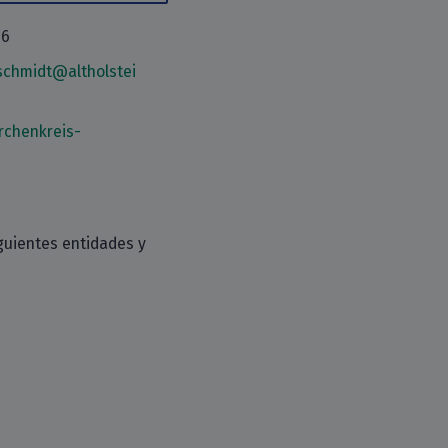
36
schmidt@altholstei
rchenkreis-
guientes entidades y