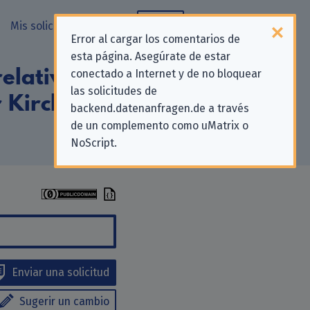
Mis solicitudes
Blog
Error al cargar los comentarios de
esta página. Asegúrate de estar
elativas a la
conectado a Internet y de no bloquear
las solicitudes de
 Kirchenkreis
backend.datenanfragen.de a través
de un complemento como uMatrix o
NoScript.
Enviar una solicitud
Sugerir un cambio