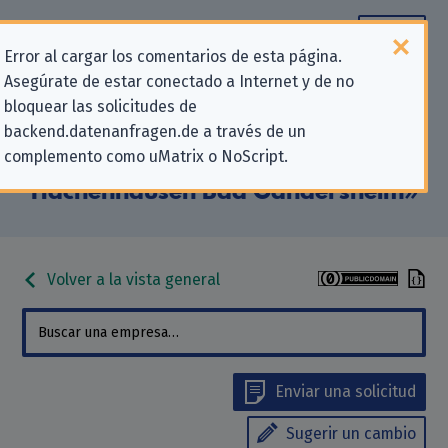
Error al cargar los comentarios de esta página.
Asegúrate de estar conectado a Internet y de no
Información de contacto para
bloquear las solicitudes de
backend.datenanfragen.de a través de un
solicitudes relativas a la privacidad
complemento como uMatrix o NoScript.
para «Kirchengemeinde
Hachenhausen Bad Gandersheim»
Volver a la vista general
Enviar una solicitud
Sugerir un cambio