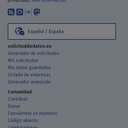
privacidad.
Más información.
Suscríbete a nuestro blog a través d
Encuéntranos en GitHub
Encuéntranos en Matrix
Sígenos en Mastodon
Español / España
solicituddedatos.es
Generador de solicitudes
Mis solicitudes
Mis datos guardados
Listado de empresas
Generador avanzado
Comunidad
Contribuir
Donar
Conviértete en miembro
Código abierto
Colaboradores