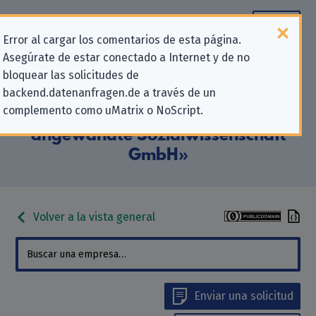
Error al cargar los comentarios de esta página.
Asegúrate de estar conectado a Internet y de no
Información de contacto para
bloquear las solicitudes de
backend.datenanfragen.de a través de un
solicitudes relativas a la privacidad
complemento como uMatrix o NoScript.
para «infas Institut für
angewandte Sozialwissenschaft
GmbH»
Volver a la vista general
Enviar una solicitud