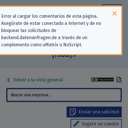
Error al cargar los comentarios de esta página.
Asegúrate de estar conectado a Internet y de no
Información de contacto para
bloquear las solicitudes de
backend.datenanfragen.de a través de un
solicitudes relativas a la privacidad
complemento como uMatrix o NoScript.
para «Historische S-Bahn e.V.
(HiSB)»
Volver a la vista general
Enviar una solicitud
Sugerir un cambio