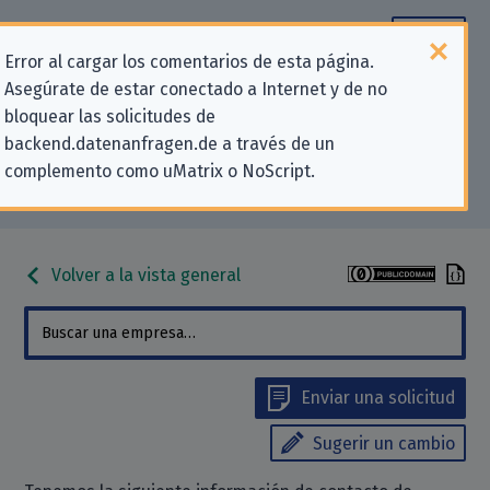
Error al cargar los comentarios de esta página.
Asegúrate de estar conectado a Internet y de no
Información de contacto para
bloquear las solicitudes de
backend.datenanfragen.de a través de un
solicitudes relativas a la privacidad
complemento como uMatrix o NoScript.
para «Handelsblatt GmbH»
Volver a la vista general
Enviar una solicitud
Sugerir un cambio