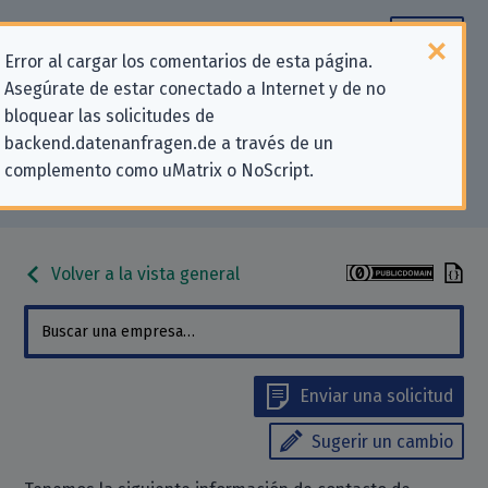
Error al cargar los comentarios de esta página.
Asegúrate de estar conectado a Internet y de no
Información de contacto para
bloquear las solicitudes de
backend.datenanfragen.de a través de un
solicitudes relativas a la privacidad
complemento como uMatrix o NoScript.
para «Glovo S.L.»
Volver a la vista general
Enviar una solicitud
Sugerir un cambio