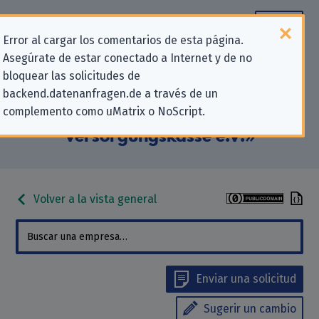
Error al cargar los comentarios de esta página.
Asegúrate de estar conectado a Internet y de no
Información de contacto para
bloquear las solicitudes de
backend.datenanfragen.de a través de un
solicitudes relativas a la privacidad
complemento como uMatrix o NoScript.
para «Generali Deutschland
Versorgungskasse e.V.»
Volver a la vista general
Enviar una solicitud
Sugerir un cambio