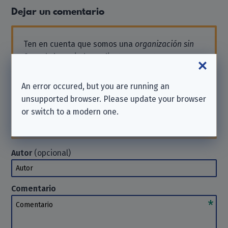
Dejar un comentario
Ten en cuenta que somos una
organización sin
fines de lucro independiente
y no estamos
afiliados a la empresa que se menciona aquí.
Si necesitas asistencia o deseas enviar una
An error occured, but you are running an
solicitud, comunícate directamente con la
unsupported browser. Please update your browser
empresa.
No podemos
ayudarte en tales casos.
or switch to a modern one.
Gracias por tu comprensión.
Autor
(opcional)
Autor
Comentario
Comentario