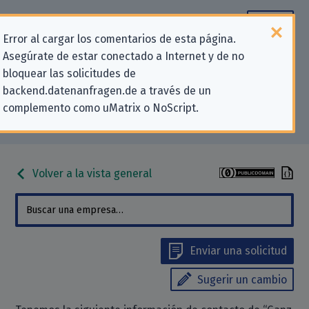
Error al cargar los comentarios de esta página.
Asegúrate de estar conectado a Internet y de no
Información de contacto para
bloquear las solicitudes de
backend.datenanfragen.de a través de un
solicitudes relativas a la privacidad
complemento como uMatrix o NoScript.
para «Ganz Einfach GmbH»
Volver a la vista general
Enviar una solicitud
Sugerir un cambio