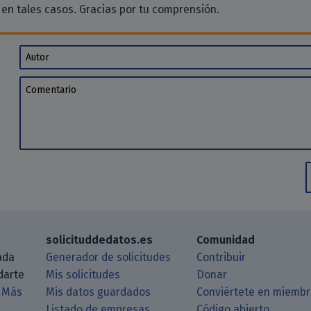
en tales casos. Gracias por tu comprensión.
Autor
Comentario
solicituddedatos.es
Comunidad
ada
Generador de solicitudes
Contribuir
darte
Mis solicitudes
Donar
.
Más
Mis datos guardados
Conviértete en miemb
Listado de empresas
Código abierto