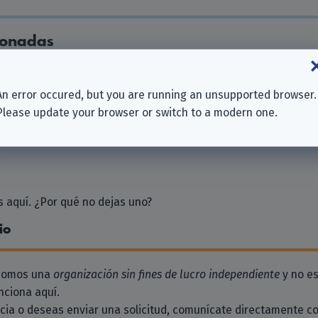
ionadas
An error occured, but you are running an unsupported browser.
l.
Please update your browser or switch to a modern one.
LLC
 aquí. ¿Por qué no dejas uno?
io
 somos una
organización sin fines de lucro independiente
y no es
ciona aquí.
ncia o deseas enviar una solicitud, comunícate directamente c