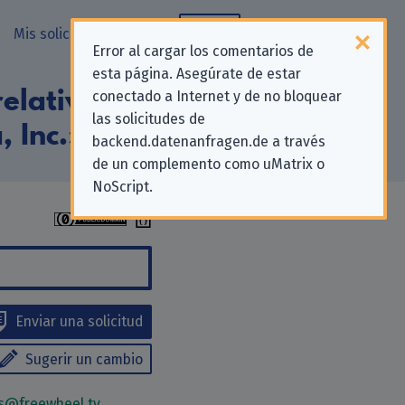
Mis solicitudes
Blog
Error al cargar los comentarios de
esta página. Asegúrate de estar
elativas a la
conectado a Internet y de no bloquear
las solicitudes de
 Inc.»
backend.datenanfragen.de a través
de un complemento como uMatrix o
NoScript.
Enviar una solicitud
Sugerir un cambio
es@freewheel.tv