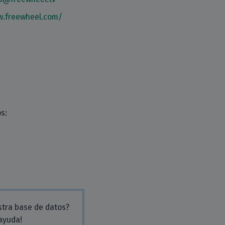
w.freewheel.com/
s:
stra base de datos?
 ayuda!