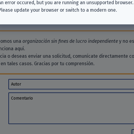
An error occured, but you are running an unsupported browser.
Please update your browser or switch to a modern one.
 aquí. ¿Por qué no dejas uno?
io
 somos una
organización sin fines de lucro independiente
y no es
ciona aquí.
ncia o deseas enviar una solicitud, comunícate directamente c
en tales casos. Gracias por tu comprensión.
Autor
Comentario