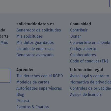
solicituddedatos.es
Comunidad
ada
Generador de solicitudes
Contribuir
darte
Mis solicitudes
Donar
.
Más
Mis datos guardados
Conviértete en miemb
Listado de empresas
Código abierto
Generador avanzado
Colaboradores
log a través de tu lector de RSS
itHub
 Matrix
astodon
Code of conduct (EN)
Aprender
Información legal
Tus derechos con el RGPD
Aviso legal y contacto
Modelos de cartas
Normativa de privacid
Autoridades supervisoras
Controles de privacida
Blog
Avisos de licencia
Prensa
Eventos & Charlas