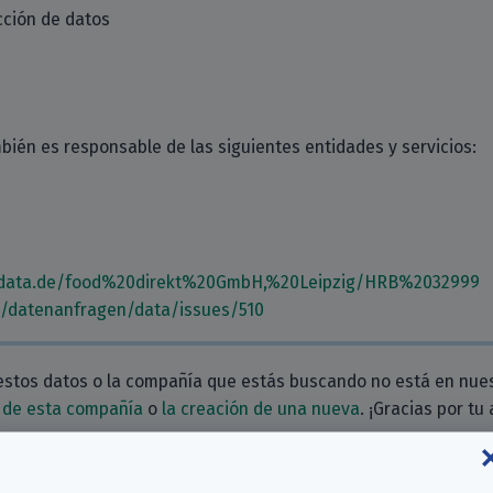
cción de datos
bién es responsable de las siguientes entidades y servicios:
hdata.de/food%20direkt%20GmbH,%20Leipzig/HRB%2032999
m/datenanfragen/data/issues/510
estos datos o la compañía que estás buscando no está en nue
 de esta compañía
o
la creación de una nueva
. ¡Gracias por tu