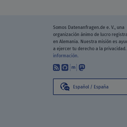
Somos Datenanfragen.de e. V., una
organización ánimo de lucro registr
en Alemania. Nuestra misión es ayu
a ejercer tu derecho a la privacidad
información.
Suscríbete a nuestro b
Encuéntranos en G
Encuéntranos en
Sígenos en M
Español / España