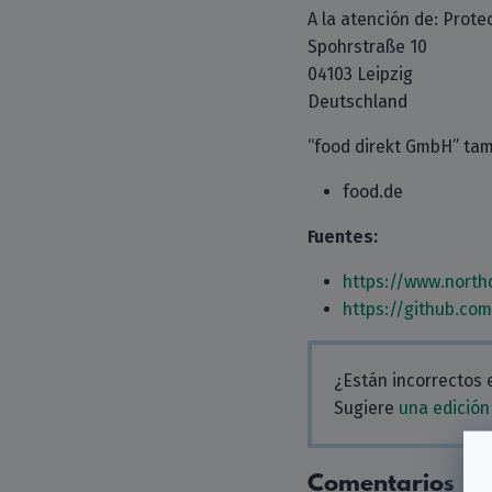
A la atención de: Prote
Spohrstraße 10
04103 Leipzig
Deutschland
“food direkt GmbH” tam
food.de
Fuentes:
https://www.nort
https://github.co
¿Están incorrectos 
Sugiere
una edición
Comentarios