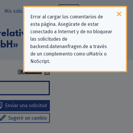
Mis solicitudes
Blog
Error al cargar los comentarios de
esta página. Asegúrate de estar
elativas a la
conectado a Internet y de no bloquear
las solicitudes de
mbH»
backend.datenanfragen.de a través
de un complemento como uMatrix o
NoScript.
Enviar una solicitud
Sugerir un cambio