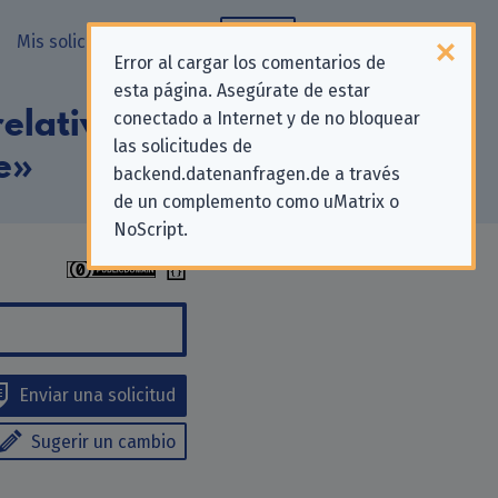
Mis solicitudes
Blog
Error al cargar los comentarios de
esta página. Asegúrate de estar
elativas a la
conectado a Internet y de no bloquear
las solicitudes de
e»
backend.datenanfragen.de a través
de un complemento como uMatrix o
NoScript.
Enviar una solicitud
Sugerir un cambio