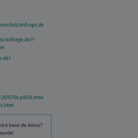
enschutzanfrage.de
utzanfrage.de/?
ne
s.de/
-259370ca1830.html
4.html
stra base de datos?
 ayuda!