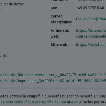
cción de datos
Fax:
+49 89 92501240
H
Correo
focusonline@dat
electrónico:
Formulario
https://datensch
web:
source=focusonli
Sitio web:
https://www.focu
ento
.de/static/datenschutzerklaerung_6b402455-ac80-4481-a2e0
.de/static/impressum_3ec10034-daf9-4dfd-a19f-5694af8a1e9
estos datos o la compañía que estás buscando no está en nue
 de esta compañía
o
la creación de una nueva
. ¡Gracias por tu