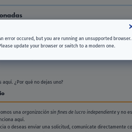
ionadas
ber | Burkhard Eick & Gregor Weber GbR
re SARL
An error occured, but you are running an unsupported browser.
Please update your browser or switch to a modern one.
iahouse Berlin GmbH
ndradio Beitragsservice
 aquí. ¿Por qué no dejas uno?
io
 somos una
organización sin fines de lucro independiente
y no es
ciona aquí.
ncia o deseas enviar una solicitud, comunícate directamente c