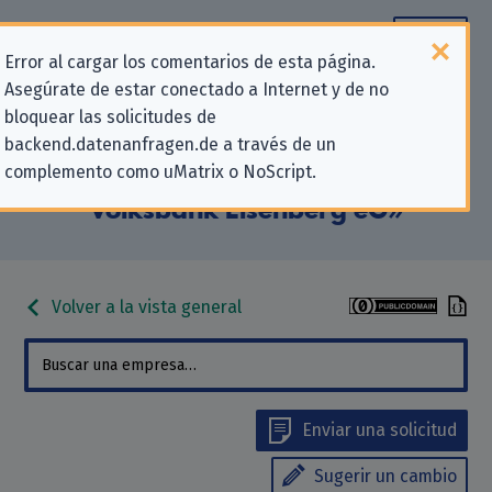
Error al cargar los comentarios de esta página.
Asegúrate de estar conectado a Internet y de no
Información de contacto para
bloquear las solicitudes de
backend.datenanfragen.de a través de un
solicitudes relativas a la privacidad
complemento como uMatrix o NoScript.
para «EthikBank eG, Zwgndl. der
Volksbank Eisenberg eG»
Volver a la vista general
Enviar una solicitud
Sugerir un cambio