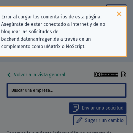
Error al cargar los comentarios de esta página.
Asegúrate de estar conectado a Internet y de no
Información de contacto para
bloquear las solicitudes de
backend.datenanfragen.de a través de un
solicitudes relativas a la privacidad
complemento como uMatrix o NoScript.
para «dpunkt.verlag GmbH»
Volver a la vista general
Enviar una solicitud
Sugerir un cambio