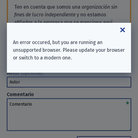
Ten en cuenta que somos una
organización sin
fines de lucro independiente
y no estamos
afiliados a la empresa que se menciona aquí.
Si necesitas asistencia o deseas enviar una
solicitud, comunícate directamente con la
An error occured, but you are running an
empresa.
No podemos
ayudarte en tales casos.
unsupported browser. Please update your browser
Gracias por tu comprensión.
or switch to a modern one.
Autor
(opcional)
Autor
Comentario
Comentario