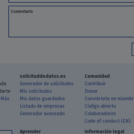
Comentario
solicituddedatos.es
Comunidad
ada
Generador de solicitudes
Contribuir
darte
Mis solicitudes
Donar
.
Más
Mis datos guardados
Conviértete en miemb
Listado de empresas
Código abierto
Generador avanzado
Colaboradores
log a través de tu lector de RSS
itHub
 Matrix
astodon
Code of conduct (EN)
Aprender
Información legal