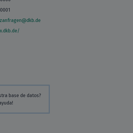
30001
tzanfragen@dkb.de
w.dkb.de/
stra base de datos?
 ayuda!