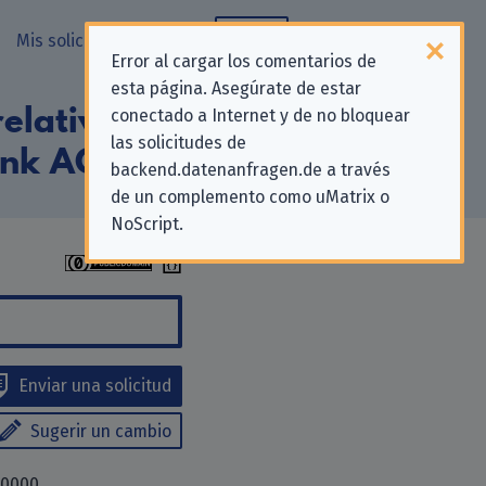
Mis solicitudes
Blog
Error al cargar los comentarios de
esta página. Asegúrate de estar
elativas a la
conectado a Internet y de no bloquear
las solicitudes de
ank AG»
backend.datenanfragen.de a través
de un complemento como uMatrix o
NoScript.
Enviar una solicitud
Sugerir un cambio
30000