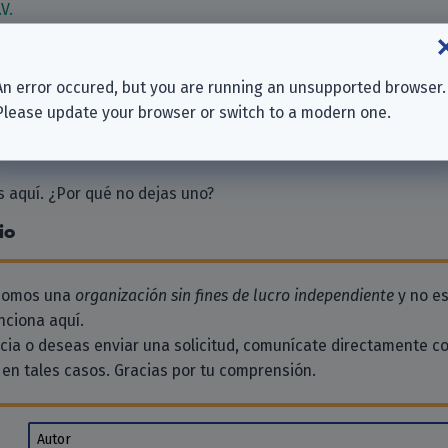
V.
An error occured, but you are running an unsupported browser.
ices
Please update your browser or switch to a modern one.
 aquí. ¿Por qué no dejas uno?
io
 somos una
organización sin fines de lucro independiente
y no es
ciona aquí.
ncia o deseas enviar una solicitud, comunícate directamente c
en tales casos. Gracias por tu comprensión.
Autor