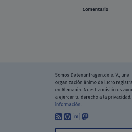
Comentario
Somos Datenanfragen.de e. V., una
organización ánimo de lucro registr
en Alemania. Nuestra misión es ayu
a ejercer tu derecho a la privacidad
información.
Suscríbete a nuestro b
Encuéntranos en G
Encuéntranos en
Sígenos en M