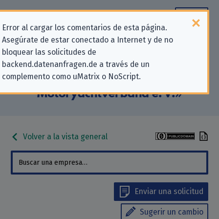
Error al cargar los comentarios de esta página.
Asegúrate de estar conectado a Internet y de no
Información de contacto para
bloquear las solicitudes de
backend.datenanfragen.de a través de un
solicitudes relativas a la privacidad
complemento como uMatrix o NoScript.
para «Deutscher
Motoryachtverband e. V.»
Volver a la vista general
Enviar una solicitud
Sugerir un cambio