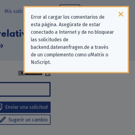
Mis solicitudes
Blog
Error al cargar los comentarios de
esta página. Asegúrate de estar
elativas a la
conectado a Internet y de no bloquear
las solicitudes de
»
backend.datenanfragen.de a través
de un complemento como uMatrix o
NoScript.
Enviar una solicitud
Sugerir un cambio