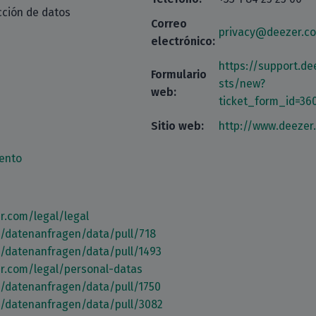
cción de datos
Correo
privacy@deezer.c
electrónico:
https://support.d
Formulario
sts/new?
web:
ticket_form_id=3
Sitio web:
http://www.deezer
ento
r.com/legal/legal
m/datenanfragen/data/pull/718
m/datenanfragen/data/pull/1493
r.com/legal/personal-datas
m/datenanfragen/data/pull/1750
m/datenanfragen/data/pull/3082