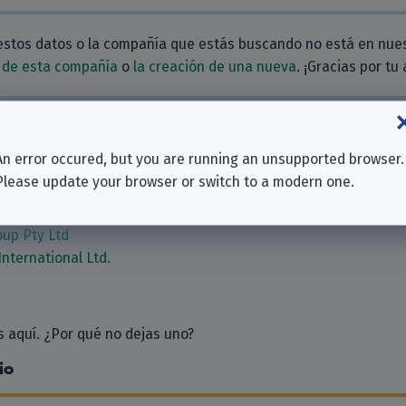
estos datos o la compañía que estás buscando no está en nue
 de esta compañía
o
la creación de una nueva
. ¡Gracias por tu
ionadas
An error occured, but you are running an unsupported browser.
nc.
Please update your browser or switch to a modern one.
ertainment Ltd.
Network
up Pty Ltd
International Ltd.
 aquí. ¿Por qué no dejas uno?
io