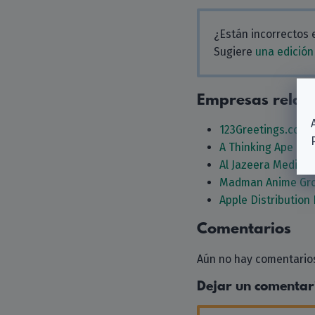
¿Están incorrectos 
Sugiere
una edición
Empresas relac
123Greetings.com I
A Thinking Ape Ent
Al Jazeera Media 
Madman Anime Gro
Apple Distribution 
Comentarios
Aún no hay comentarios
Dejar un comentar