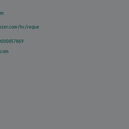
om
eezer.com/hc/reque
60000057869
.com