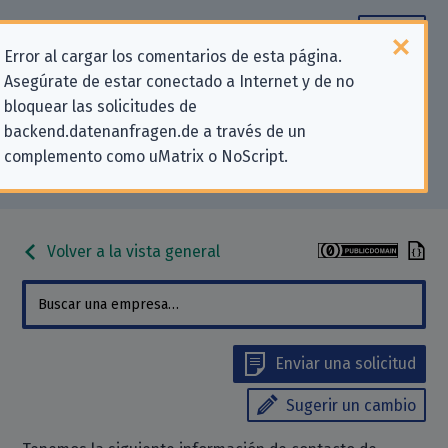
Error al cargar los comentarios de esta página.
Asegúrate de estar conectado a Internet y de no
Información de contacto para
bloquear las solicitudes de
backend.datenanfragen.de a través de un
solicitudes relativas a la privacidad
complemento como uMatrix o NoScript.
para «deejay.de e.K.»
Volver a la vista general
Enviar una solicitud
Sugerir un cambio