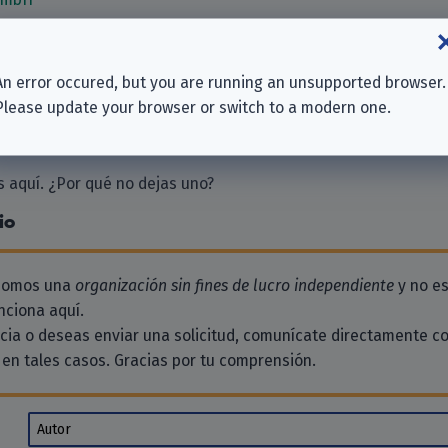
up
An error occured, but you are running an unsupported browser.
uppe
Please update your browser or switch to a modern one.
 aquí. ¿Por qué no dejas uno?
io
 somos una
organización sin fines de lucro independiente
y no es
ciona aquí.
ncia o deseas enviar una solicitud, comunícate directamente c
en tales casos. Gracias por tu comprensión.
Autor