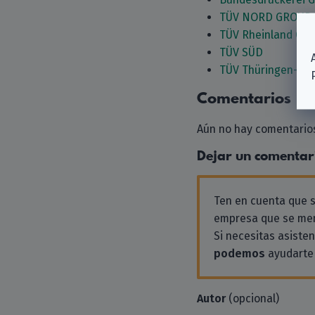
TÜV NORD GROUP
TÜV Rheinland Gro
TÜV SÜD
TÜV Thüringen-Gr
Comentarios
Aún no hay comentarios
Dejar un comentar
Ten en cuenta que
empresa que se men
Si necesitas asiste
podemos
ayudarte 
Autor
(opcional)