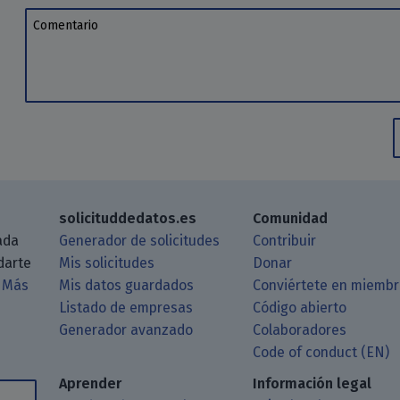
Comentario
solicituddedatos.es
Comunidad
ada
Generador de solicitudes
Contribuir
darte
Mis solicitudes
Donar
.
Más
Mis datos guardados
Conviértete en miemb
Listado de empresas
Código abierto
Generador avanzado
Colaboradores
log a través de tu lector de RSS
itHub
 Matrix
astodon
Code of conduct (EN)
Aprender
Información legal