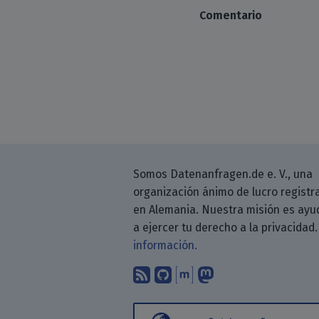
Comentario
Somos Datenanfragen.de e. V., una
organización ánimo de lucro registr
en Alemania. Nuestra misión es ayu
a ejercer tu derecho a la privacidad
información.
Suscríbete a nuestro b
Encuéntranos en G
Encuéntranos en
Sígenos en M