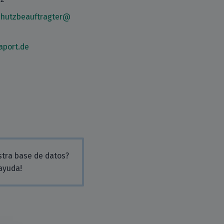
chutzbeauftragter@
aport.de
stra base de datos?
 ayuda!