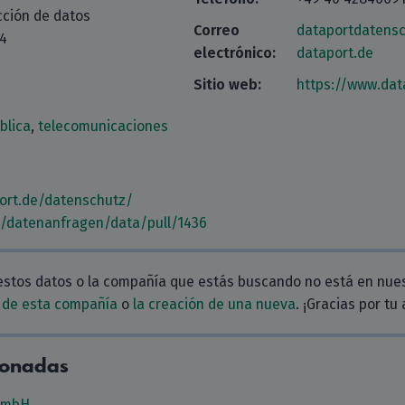
cción de datos
Correo
dataportdatens
14
electrónico:
dataport.de
Sitio web:
https://www.dat
blica
,
telecomunicaciones
ort.de/datenschutz/
m/datenanfragen/data/pull/1436
estos datos o la compañía que estás buscando no está en nue
 de esta compañía
o
la creación de una nueva
. ¡Gracias por tu
ionadas
GmbH