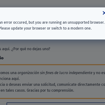
s Rechenzentrum für Bayern GmbH
An error occured, but you are running an unsupported browser.
 e. V.
Please update your browser or switch to a modern one.
s Apotheke
 aquí. ¿Por qué no dejas uno?
io
 somos una
organización sin fines de lucro independiente
y no es
ciona aquí.
ncia o deseas enviar una solicitud, comunícate directamente c
en tales casos. Gracias por tu comprensión.