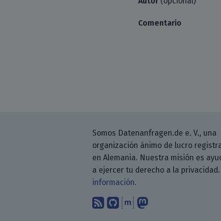
Autor
(opcional)
Comentario
Somos Datenanfragen.de e. V., una
organización ánimo de lucro registr
en Alemania. Nuestra misión es ayu
a ejercer tu derecho a la privacidad
información.
Suscríbete a nuestro b
Encuéntranos en G
Encuéntranos en
Sígenos en M