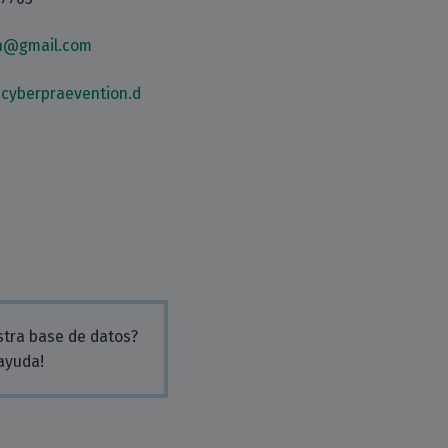
n@gmail.com
.cyberpraevention.d
stra base de datos?
 ayuda!