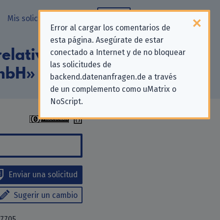
Mis solicitudes
Blog
Error al cargar los comentarios de
esta página. Asegúrate de estar
elativas a la
conectado a Internet y de no bloquear
las solicitudes de
GmbH»
backend.datenanfragen.de a través
de un complemento como uMatrix o
NoScript.
Enviar una solicitud
Sugerir un cambio
87705