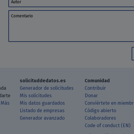
Autor
Comentario
solicituddedatos.es
Comunidad
ada
Generador de solicitudes
Contribuir
darte
Mis solicitudes
Donar
.
Más
Mis datos guardados
Conviértete en miemb
Listado de empresas
Código abierto
Generador avanzado
Colaboradores
log a través de tu lector de RSS
itHub
 Matrix
astodon
Code of conduct (EN)