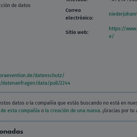
cción de datos
Correo
niederjohan
electrónico:
https://www
Sitio web:
e/
praevention.de/datenschutz/
m/datenanfragen/data/pull/2244
estos datos o la compañía que estás buscando no está en nue
 de esta compañía
o
la creación de una nueva
. ¡Gracias por tu
ionadas