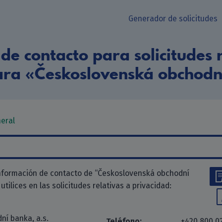
Generador de solicitudes
de contacto para solicitudes r
ara «Československá obchodní
neral
información de contacto de “Československá obchodní
 utilices en las solicitudes relativas a privacidad:
í banka, a.s.
Teléfono:
+420 800 0