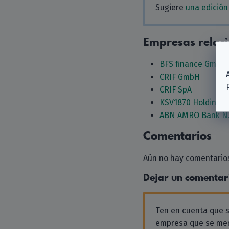
Sugiere
una edición
Empresas relac
BFS finance GmbH
CRIF GmbH
CRIF SpA
KSV1870 Holding A
ABN AMRO Bank N.
Comentarios
Aún no hay comentarios
Dejar un comentar
Ten en cuenta que
empresa que se men