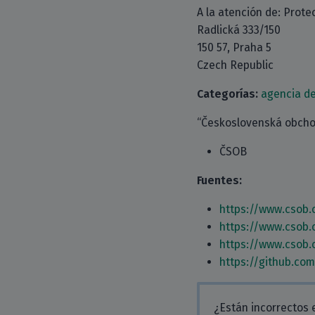
A la atención de: Prote
Radlická 333/150
150 57, Praha 5
Czech Republic
Categorías:
agencia de
“Československá obchod
ČSOB
Fuentes:
https://www.csob.
https://www.csob.
https://www.csob.
https://github.co
¿Están incorrectos 