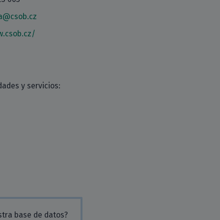
ta@csob.cz
w.csob.cz/
ades y servicios:
stra base de datos?