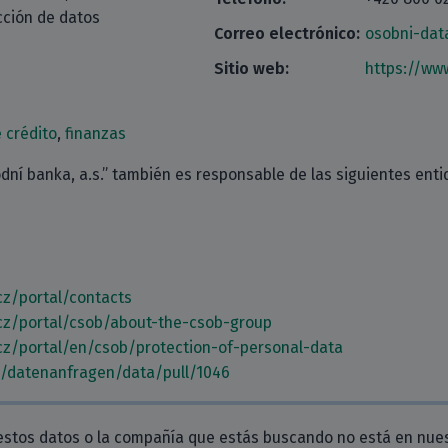
cción de datos
Correo electrónico:
osobni-da
Sitio web:
https://ww
 crédito
,
finanzas
ní banka, a.s.” también es responsable de las siguientes entid
cz/portal/contacts
cz/portal/csob/about-the-csob-group
cz/portal/en/csob/protection-of-personal-data
m/datenanfragen/data/pull/1046
estos datos o la compañía que estás buscando no está en nue