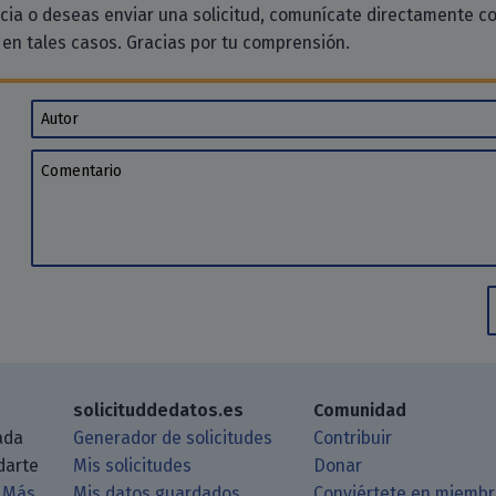
ncia o deseas enviar una solicitud, comunícate directamente c
en tales casos. Gracias por tu comprensión.
Autor
Comentario
solicituddedatos.es
Comunidad
ada
Generador de solicitudes
Contribuir
darte
Mis solicitudes
Donar
.
Más
Mis datos guardados
Conviértete en miemb