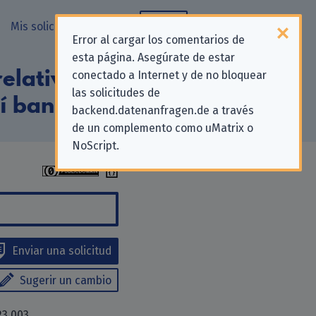
Mis solicitudes
Blog
Error al cargar los comentarios de
esta página. Asegúrate de estar
elativas a la
conectado a Internet y de no bloquear
las solicitudes de
 banka, a.s.»
backend.datenanfragen.de a través
de un complemento como uMatrix o
NoScript.
Enviar una solicitud
Sugerir un cambio
23 003