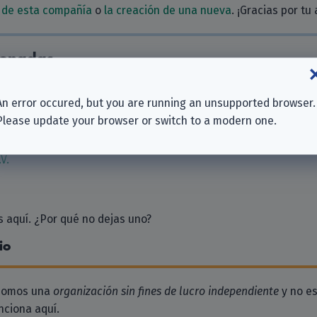
 de esta compañía
o
la creación de una nueva
. ¡Gracias por tu
ionadas
An error occured, but you are running an unsupported browser.
Please update your browser or switch to a modern one.
G
V.
 aquí. ¿Por qué no dejas uno?
io
 somos una
organización sin fines de lucro independiente
y no es
ciona aquí.