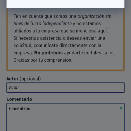
Ten en cuenta que somos una
organización sin
fines de lucro independiente
y no estamos
afiliados a la empresa que se menciona aquí.
Si necesitas asistencia o deseas enviar una
solicitud, comunícate directamente con la
empresa.
No podemos
ayudarte en tales casos.
Gracias por tu comprensión.
Autor
(opcional)
Autor
Comentario
Comentario