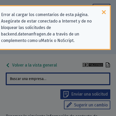
Error al cargar los comentarios de esta página.
Asegúrate de estar conectado a Internet y de no
Información de contacto para
bloquear las solicitudes de
backend.datenanfragen.de a través de un
solicitudes relativas a la privacidad
complemento como uMatrix o NoScript.
para «Conrad Electronic SE»
Volver a la vista general
Enviar una solicitud
Sugerir un cambio