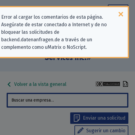
Error al cargar los comentarios de esta página.
Asegúrate de estar conectado a Internet y de no
Información de contacto para
bloquear las solicitudes de
backend.datenanfragen.de a través de un
solicitudes relativas a la privacidad
complemento como uMatrix o NoScript.
para «Amalgamated Token
Services Inc.»
Volver a la vista general
Enviar una solicitud
Sugerir un cambio