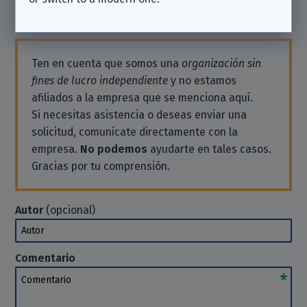
Dejar un comentario
Ten en cuenta que somos una
organización sin
fines de lucro independiente
y no estamos
afiliados a la empresa que se menciona aquí.
Si necesitas asistencia o deseas enviar una
solicitud, comunícate directamente con la
empresa.
No podemos
ayudarte en tales casos.
Gracias por tu comprensión.
Autor
(opcional)
Autor
Comentario
Comentario