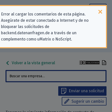
Error al cargar los comentarios de esta página.
Asegúrate de estar conectado a Internet y de no
Información de contacto para
bloquear las solicitudes de
backend.datenanfragen.de a través de un
solicitudes relativas a la privacidad
complemento como uMatrix o NoScript.
para «Coinbase Europe, Limited»
Volver a la vista general
Enviar una solicitud
Sugerir un cambio