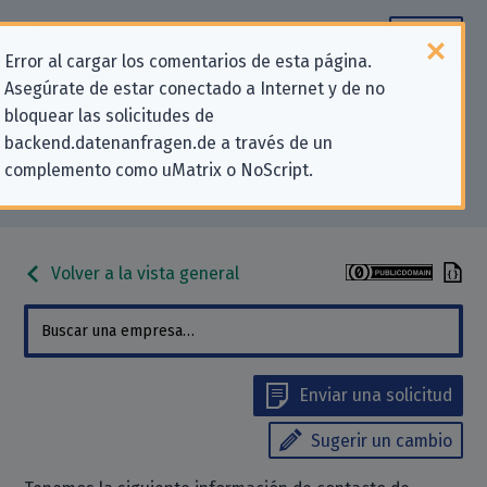
Error al cargar los comentarios de esta página.
Asegúrate de estar conectado a Internet y de no
Información de contacto para
bloquear las solicitudes de
backend.datenanfragen.de a través de un
solicitudes relativas a la privacidad
complemento como uMatrix o NoScript.
para «Baron App, Inc.»
Volver a la vista general
Enviar una solicitud
Sugerir un cambio