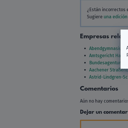
¿Están incorrectos 
Sugiere
una edición
Empresas relac
Abendgymnasium 
Amtsgericht Hage
Bundesagentur für 
Aachener Straßenb
Astrid-Lindgren-S
Comentarios
Aún no hay comentarios
Dejar un comentar