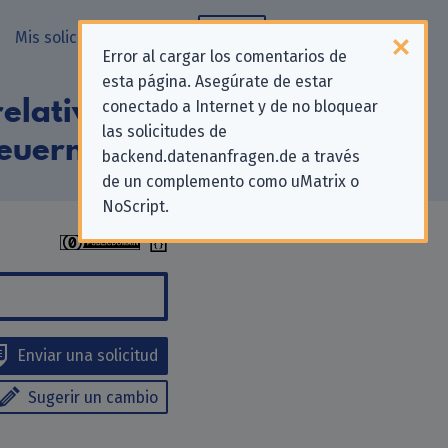
Mis solicitudes
Blog
Error al cargar los comentarios de
esta página. Asegúrate de estar
elativas a la
conectado a Internet y de no bloquear
las solicitudes de
euern (BZSt)»
backend.datenanfragen.de a través
de un complemento como uMatrix o
NoScript.
Enviar una solicitud
Sugerir un cambio