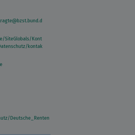
tragte@bzst.bund.d
de/SiteGlobals/Kont
Datenschutz/kontak
de
hutz/Deutsche_Renten