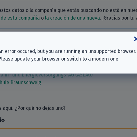
estos datos o la compañía que estás buscando no está en nue
 de esta compañía
o
la creación de una nueva
. ¡Gracias por tu
ionadas
An error occured, but you are running an unsupported browser.
Braunschweig
Please update your browser or switch to a modern one.
n
Arbeit (BA)
ahn- und Energieversorgungs-AG (ASEAG)
chule Braunschweig
 aquí. ¿Por qué no dejas uno?
io