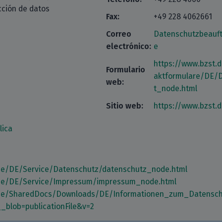
cción de datos
Fax:
+49 228 4062661
Correo
Datenschutzbeauf
electrónico:
e
https://www.bzst.
Formulario
aktformulare/DE/
web:
t_node.html
Sitio web:
https://www.bzst.
lica
.de/DE/Service/Datenschutz/datenschutz_node.html
.de/DE/Service/Impressum/impressum_node.html
.de/SharedDocs/Downloads/DE/Informationen_zum_Datensc
__blob=publicationFile&v=2