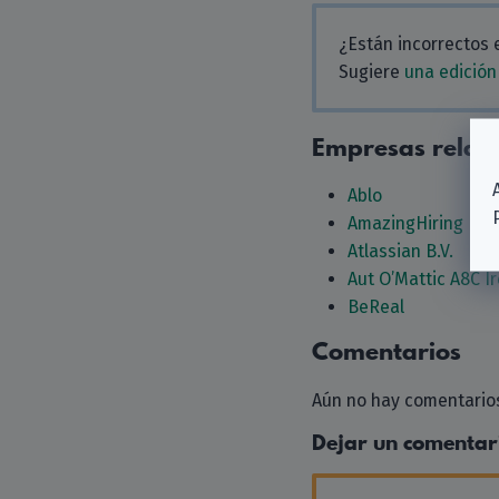
¿Están incorrectos 
Sugiere
una edición
Empresas relac
Ablo
AmazingHiring
Atlassian B.V.
Aut O’Mattic A8C Ir
BeReal
Comentarios
Aún no hay comentarios
Dejar un comentar