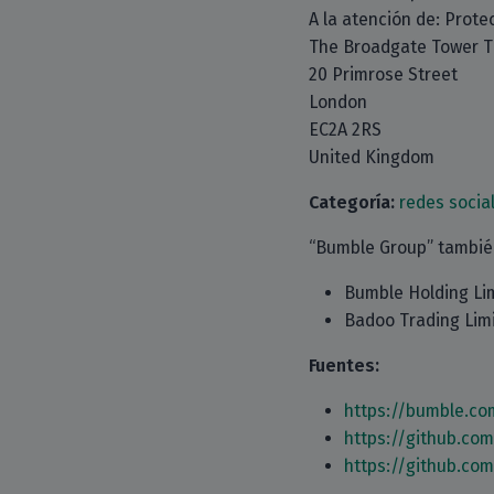
A la atención de: Prote
The Broadgate Tower Th
20 Primrose Street
London
EC2A 2RS
United Kingdom
Categoría:
redes socia
“Bumble Group” también
Bumble Holding Li
Badoo Trading Lim
Fuentes:
https://bumble.co
https://github.co
https://github.co