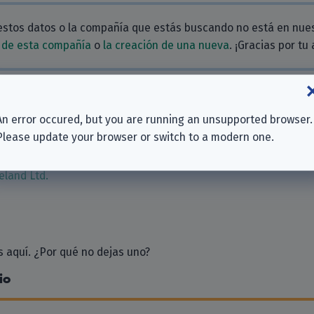
estos datos o la compañía que estás buscando no está en nue
 de esta compañía
o
la creación de una nueva
. ¡Gracias por tu
ionadas
An error occured, but you are running an unsupported browser.
Please update your browser or switch to a modern one.
eland Ltd.
 aquí. ¿Por qué no dejas uno?
io