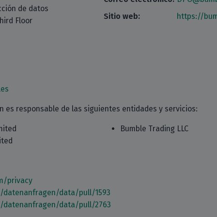
cción de datos
Sitio web:
https://bu
ird Floor
les
 es responsable de las siguientes entidades y servicios:
mited
Bumble Trading LLC
ited
m/privacy
m/datenanfragen/data/pull/1593
m/datenanfragen/data/pull/2763