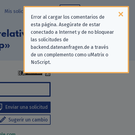
Mis solicitudes
Blog
Error al cargar los comentarios de
esta página. Asegúrate de estar
elativas a la
conectado a Internet y de no bloquear
las solicitudes de
p»
backend.datenanfragen.de a través
de un complemento como uMatrix o
NoScript.
Enviar una solicitud
Sugerir un cambio
le.com