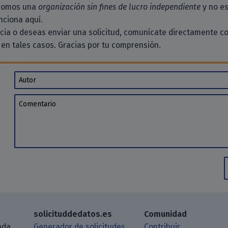
 somos una
organización sin fines de lucro independiente
y no es
ciona aquí.
ncia o deseas enviar una solicitud, comunícate directamente c
en tales casos. Gracias por tu comprensión.
Autor
Comentario
solicituddedatos.es
Comunidad
ada
Generador de solicitudes
Contribuir