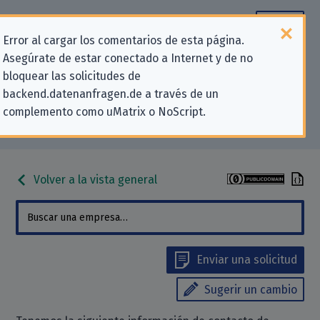
Error al cargar los comentarios de esta página.
Asegúrate de estar conectado a Internet y de no
Información de contacto para
bloquear las solicitudes de
backend.datenanfragen.de a través de un
solicitudes relativas a la privacidad
complemento como uMatrix o NoScript.
para «Booking.com B.V.»
Volver a la vista general
Enviar una solicitud
Sugerir un cambio