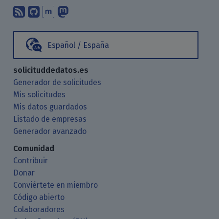
Suscríbete a nuestro blog a través d
Encuéntranos en GitHub
Encuéntranos en Matrix
Sígenos en Mastodon
Español / España
solicituddedatos.es
Generador de solicitudes
Mis solicitudes
Mis datos guardados
Listado de empresas
Generador avanzado
Comunidad
Contribuir
Donar
Conviértete en miembro
Código abierto
Colaboradores