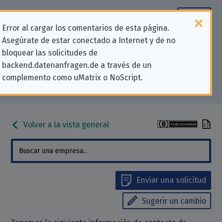
Error al cargar los comentarios de esta página.
Asegúrate de estar conectado a Internet y de no
Información de contacto para
bloquear las solicitudes de
backend.datenanfragen.de a través de un
solicitudes relativas a la privacidad
complemento como uMatrix o NoScript.
para «Bernstein Bank GmbH»
Volver a la vista general
Enviar una solicitud
Sugerir un cambio