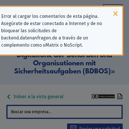
Error al cargar los comentarios de esta página.
Asegúrate de estar conectado a Internet y de no
Información de contacto para
bloquear las solicitudes de
backend.datenanfragen.de a través de un
solicitudes relativas a la privacidad
complemento como uMatrix o NoScript.
para «Bundesanstalt für den
Digitalfunk der Behörden und
Organisationen mit
Sicherheitsaufgaben (BDBOS)»
Volver a la vista general
Enviar una solicitud