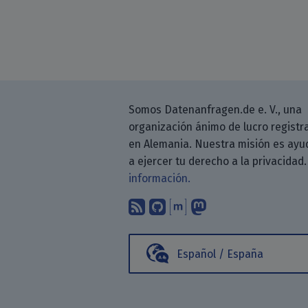
Somos Datenanfragen.de e. V., una
organización ánimo de lucro registr
en Alemania. Nuestra misión es ayu
a ejercer tu derecho a la privacidad
información.
Suscríbete a nuestro b
Encuéntranos en G
Encuéntranos en
Sígenos en M
Español / España