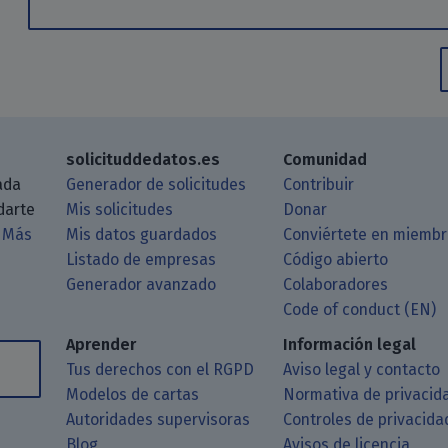
solicituddedatos.es
Comunidad
ada
Generador de solicitudes
Contribuir
darte
Mis solicitudes
Donar
.
Más
Mis datos guardados
Conviértete en miemb
Listado de empresas
Código abierto
Generador avanzado
Colaboradores
log a través de tu lector de RSS
itHub
 Matrix
astodon
Code of conduct (EN)
Aprender
Información legal
Tus derechos con el RGPD
Aviso legal y contacto
Modelos de cartas
Normativa de privacid
Autoridades supervisoras
Controles de privacida
Blog
Avisos de licencia