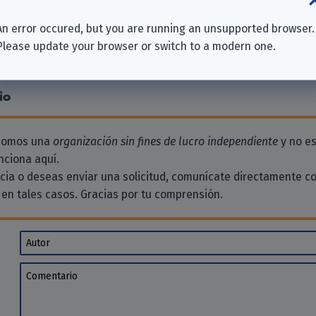
An error occured, but you are running an unsupported browser.
Please update your browser or switch to a modern one.
 aquí. ¿Por qué no dejas uno?
io
 somos una
organización sin fines de lucro independiente
y no es
ciona aquí.
ncia o deseas enviar una solicitud, comunícate directamente c
en tales casos. Gracias por tu comprensión.
Autor
Comentario