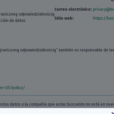
Correo electrónico:
privacy@b
graniczoną odpowiedzialnością
Sitio web:
https://ba
cción de datos
graniczoną odpowiedzialnością” también es responsable de las
en-US/policy/
estos datos o la compañía que estás buscando no está en nue
 de esta compañía
o
la creación de una nueva
. ¡Gracias por tu