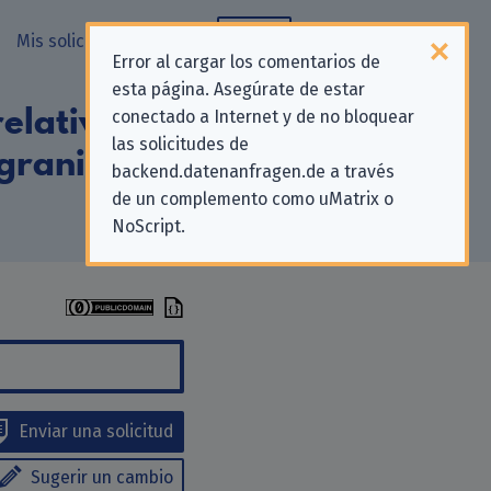
Mis solicitudes
Blog
Error al cargar los comentarios de
esta página. Asegúrate de estar
elativas a la
conectado a Internet y de no bloquear
las solicitudes de
ograniczoną
backend.datenanfragen.de a través
de un complemento como uMatrix o
NoScript.
Enviar una solicitud
Sugerir un cambio