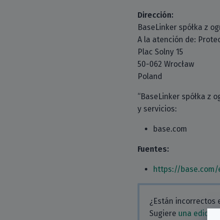
Dirección:
BaseLinker spółka z o
A la atención de: Prote
Plac Solny 15
50-062 Wrocław
Poland
“BaseLinker spółka z o
y servicios:
base.com
Fuentes:
https://base.com/
¿Están incorrectos 
Sugiere
una edición