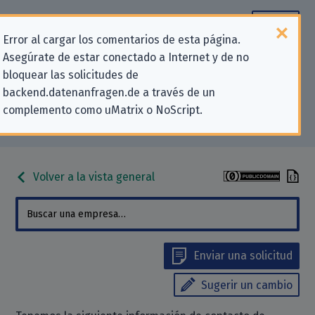
Error al cargar los comentarios de esta página.
Asegúrate de estar conectado a Internet y de no
Información de contacto para
bloquear las solicitudes de
backend.datenanfragen.de a través de un
solicitudes relativas a la privacidad
complemento como uMatrix o NoScript.
para «ASUSTeK COMPUTER INC.»
Volver a la vista general
Enviar una solicitud
Sugerir un cambio