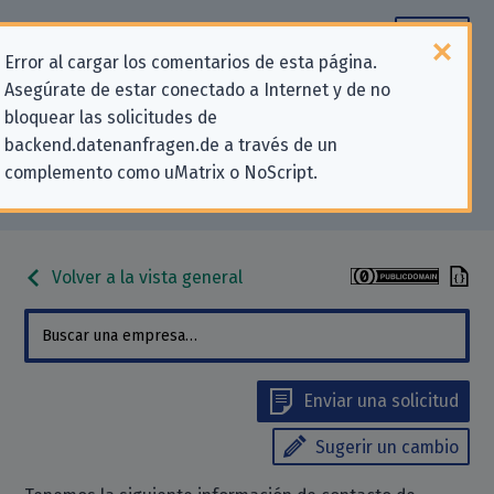
Error al cargar los comentarios de esta página.
Asegúrate de estar conectado a Internet y de no
Información de contacto para
bloquear las solicitudes de
backend.datenanfragen.de a través de un
solicitudes relativas a la privacidad
complemento como uMatrix o NoScript.
para «Amazon Europe Core SARL»
Volver a la vista general
Enviar una solicitud
Sugerir un cambio