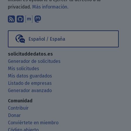
privacidad.
Más información.
Suscríbete a nuestro blog a través d
Encuéntranos en GitHub
Encuéntranos en Matrix
Sígenos en Mastodon
Español / España
solicituddedatos.es
Generador de solicitudes
Mis solicitudes
Mis datos guardados
Listado de empresas
Generador avanzado
Comunidad
Contribuir
Donar
Conviértete en miembro
Código abierto