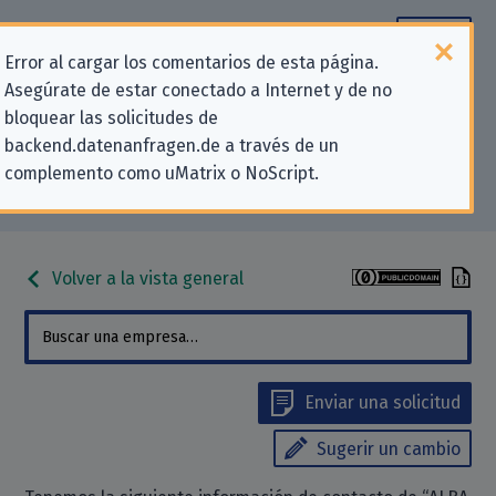
Error al cargar los comentarios de esta página.
Asegúrate de estar conectado a Internet y de no
Información de contacto para
bloquear las solicitudes de
backend.datenanfragen.de a través de un
solicitudes relativas a la privacidad
complemento como uMatrix o NoScript.
para «ALBA Group plc & Co. KG»
Volver a la vista general
Enviar una solicitud
Sugerir un cambio