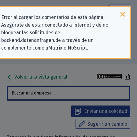
Error al cargar los comentarios de esta página.
Asegúrate de estar conectado a Internet y de no
Información de contacto para
bloquear las solicitudes de
backend.datenanfragen.de a través de un
solicitudes relativas a la privacidad
complemento como uMatrix o NoScript.
para «Digital Turbine, Inc.»
Volver a la vista general
Enviar una solicitud
Sugerir un cambio