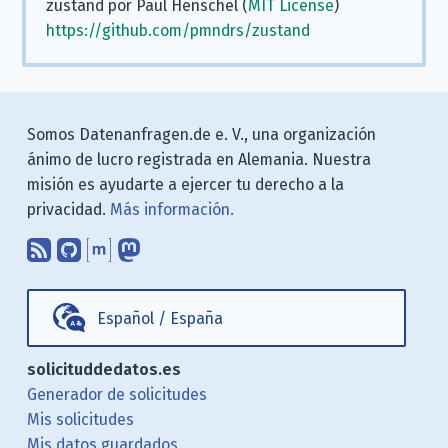
zustand por Paul Henschel (
MIT License
)
https://github.com/pmndrs/zustand
Somos Datenanfragen.de e. V., una organización
ánimo de lucro registrada en Alemania. Nuestra
misión es ayudarte a ejercer tu derecho a la
privacidad.
Más información.
Suscríbete a nuestro blog a través d
Encuéntranos en GitHub
Encuéntranos en Matrix
Sígenos en Mastodon
Español
/
España
solicituddedatos.es
Generador de solicitudes
Mis solicitudes
Mis datos guardados