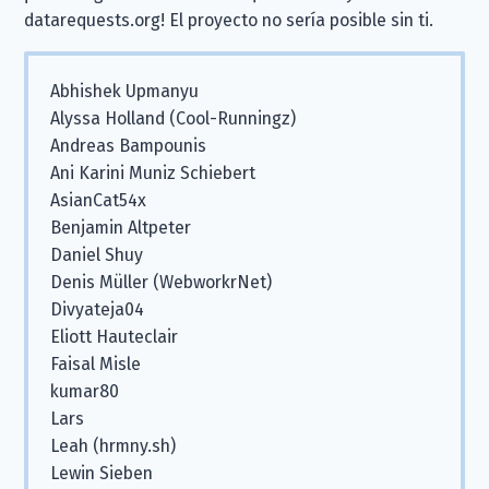
datarequests.org! El proyecto no sería posible sin ti.
Abhishek Upmanyu
Alyssa Holland (Cool-Runningz)
Andreas Bampounis
Ani Karini Muniz Schiebert
AsianCat54x
Benjamin Altpeter
Daniel Shuy
Denis Müller (WebworkrNet)
Divyateja04
Eliott Hauteclair
Faisal Misle
kumar80
Lars
Leah (hrmny.sh)
Lewin Sieben