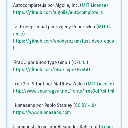
Autocomplete.js por Algolia, Inc. (
MIT License
)
https://github.com/algolia/autocomplete.js
fast-deep-equal por Evgeny Poberezkin (
MIT Lic
ense
)
https://github.com/epoberezkin/fast-deep-equa
l
FiraGO por bBox Type GmbH (
OFL 1.1
)
https://github.com/bBoxType/FiraGO
Free 3 of 9 font por Matthew Welch (
MIT License
)
http://www.squaregear.net/fonts/free3of9.shtml
Humaaans por Pablo Stanley (
CC BY 4.0
)
https://www.humaaans.com
iconmonstr Icons por Alexander Kahlkopf (
iconm