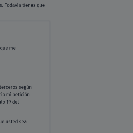
s. Todavía tienes que
s que me
 terceros según
rio mi petición
lo 19 del
que usted sea