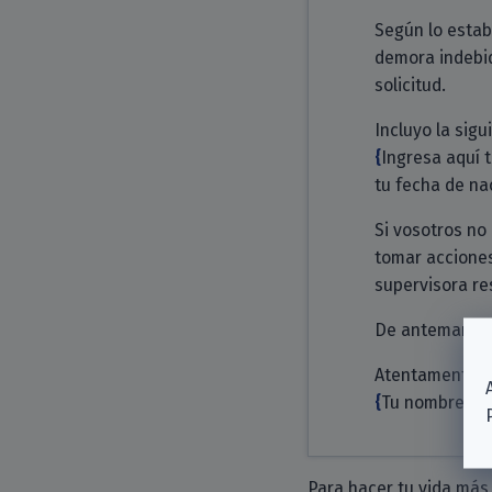
Según lo estab
demora indebid
solicitud.
Incluyo la sig
Ingresa aquí 
tu fecha de nac
Si vosotros no
tomar acciones
supervisora re
De antemano, 
Atentamente,
Tu nombre
Para hacer tu vida más