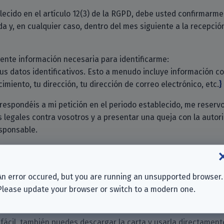
lecido en el artículo 12(3) de la RGPD, debe usted confirmarme 
a y, en cualquier caso, dentro del mes siguiente a la recepción
uiente información necesaria para identificarme:
tus datos identificativos. Esto a menudo incluye información 
imiento, tu dirección, tu dirección de correo electrónico, etc.
 respondéis a mi petición en el periodo establecido, me reserv
 legales contra vosotros y a presentar una queja con la autor
sponsable.
muchas gracias.
An error occured, but you are running an unsupported browser.
Please update your browser or switch to a modern one.
 fácil, también puedes descargar la carta y usarla directament