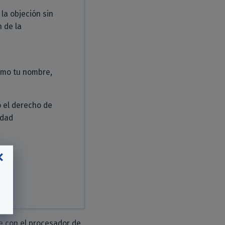
la objeción sin
 de la
como tu nombre,
o el derecho de
idad
e con el procesador de