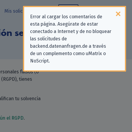
Mis solicitudes
Blog
Error al cargar los comentarios de
esta página. Asegúrate de estar
ión según Art. 16
conectado a Internet y de no bloquear
las solicitudes de
backend.datenanfragen.de a través
de un complemento como uMatrix o
NoScript.
rsonales falsos (o
 (RGPD), tienes
lifican tu solvencia
gún el RGPD
.